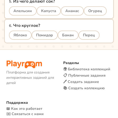
Из чего делают сок?
5
.
Апельсин
Капуста
Ананас
Огурец
Что круглое?
6
.
Яблоко
Помидор
Банан
Перец
Разделы
🌍 Библиотека коллекций
Платформа для создания
📋 Публичные задания
интерактивных заданий для
🖊️ Создать задание
детей
📚 Создать коллекцию
Поддержка
📖 Как это работает
✉️ Связаться с нами