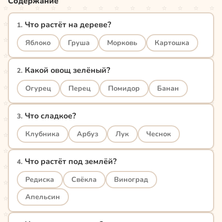
Содержание
Что растёт на дереве?
1
.
Яблоко
Груша
Морковь
Картошка
Какой овощ зелёный?
2
.
Огурец
Перец
Помидор
Банан
Что сладкое?
3
.
Клубника
Арбуз
Лук
Чеснок
Что растёт под землёй?
4
.
Редиска
Свёкла
Виноград
Апельсин