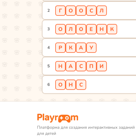
Г
О
О
С
Л
2
О
Л
О
Е
Н
К
3
Р
К
А
У
4
Н
А
С
П
И
5
О
Н
С
6
Платформа для создания интерактивных заданий
для детей