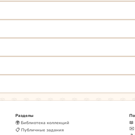
Разделы
По
📖
🌍 Библиотека коллекций
✉️
📋 Публичные задания