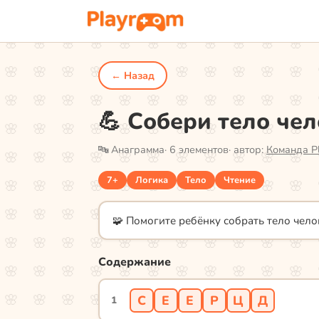
← Назад
💪 Собери тело чел
🔤
Анаграмма
·
6
элементов
· автор:
Команда P
7+
Логика
Тело
Чтение
🧩 Помогите ребёнку собрать тело чело
Содержание
С
Е
Е
Р
Ц
Д
1