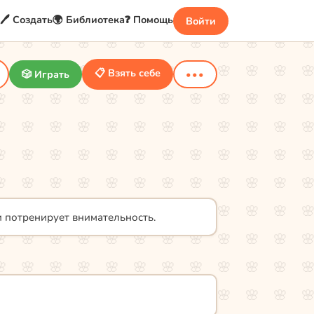
🖊️ Создать
🌍 Библиотека
❓ Помощь
Войти
📋 Взять себе
🎲 Играть
•••
и потренирует внимательность.