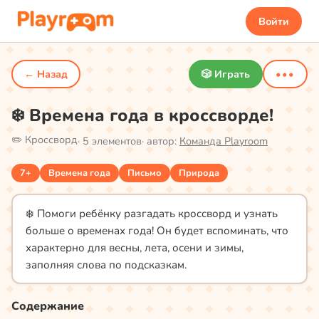
Войти
← Назад
🎲 Играть
•••
❄️ Времена года в кроссворде!
✏️
Кроссворд
·
5
элементов
· автор:
Команда Playroom
7+
Времена года
Письмо
Природа
❄️ Помоги ребёнку разгадать кроссворд и узнать
больше о временах года! Он будет вспоминать, что
характерно для весны, лета, осени и зимы,
заполняя слова по подсказкам.
Содержание