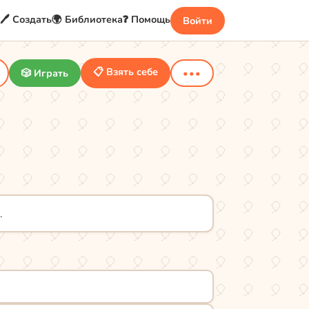
🖊️ Создать
🌍 Библиотека
❓ Помощь
Войти
📋 Взять себе
🎲 Играть
•••
.