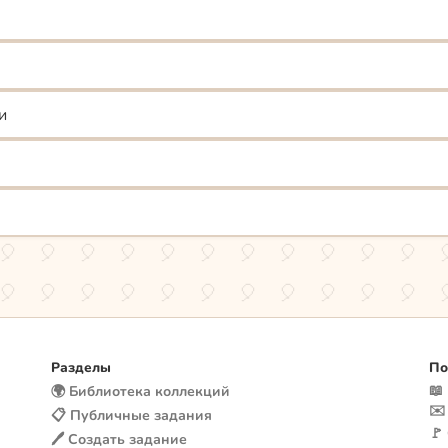
и
Разделы
По
📖
🌍 Библиотека коллекций
✉️
📋 Публичные задания
🚩
🖊️ Создать задание