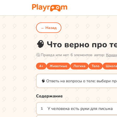
← Назад
🧠 Что верно про т
🤔
Правда или нет
·
6
элементов
· автор:
Коман
4+
Животные
Логика
Тело
Школ
🧠 Ответь на вопросы о теле: выбери п
Содержание
У человека есть руки для письма
1